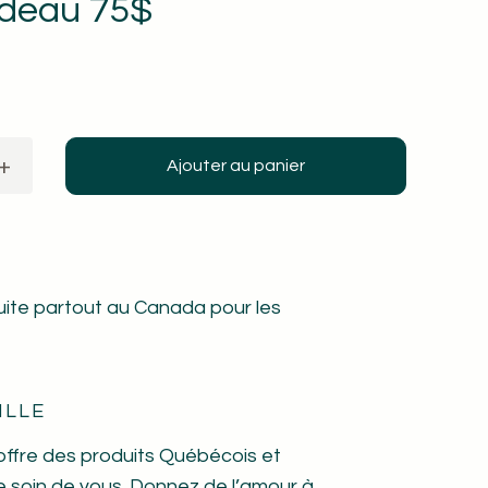
adeau 75$
+
Ajouter au panier
tuite partout au Canada pour les
ILLE
offre des produits Québécois et
 soin de vous. Donnez de l’amour à